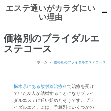
コ
エステ通いがカラダにい
ン
い理由
テ
ン
ツ
価格別のブライダルエ
へ
ス
ステコース
キ
ッ
ホーム
>
価格別のブライダルエステコース
プ
(Enter
を
栃木県にある放射線治療科
で治療を受け
押
ていた友人が結婚することになりブライ
す)
ダルエステに通い始めたそうです。ブラ
イダルエステには、予算別にいくつかの