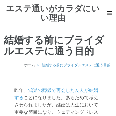
コ
エステ通いがカラダにい
ン
い理由
テ
ン
ツ
結婚する前にブライダ
へ
ス
ルエステに通う目的
キ
ッ
ホーム
>
結婚する前にブライダルエステに通う目的
プ
(Enter
を
昨年、
鴻巣の葬儀で再会した友人が結婚
押
する
ことになりました。あらためて考え
す)
させられましたが、結婚は人生において
重要な節目になり、ウェディングドレス