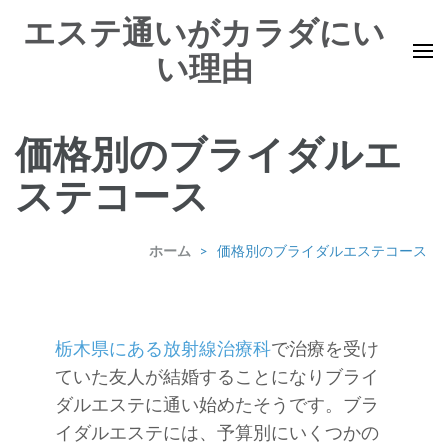
コ
エステ通いがカラダにい
ン
い理由
テ
ン
ツ
価格別のブライダルエ
へ
ス
ステコース
キ
ッ
ホーム
>
価格別のブライダルエステコース
プ
(Enter
を
栃木県にある放射線治療科
で治療を受け
押
ていた友人が結婚することになりブライ
す)
ダルエステに通い始めたそうです。ブラ
イダルエステには、予算別にいくつかの