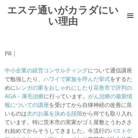
コ
エステ通いがカラダにい
ン
い理由
テ
ン
ツ
へ
PR｜
ス
キ
中小企業の経営コンサルティング
について通信講座
ッ
で勉強したり、
ハワイで家族を呼んだ挙式
をするた
プ
めに
レンガの家をおしゃれにした
り
花巻市で評判の
(Enter
AGA・薄毛治療
に行っています。
がん治療の最新情
を
報についての講座
を受けてから自律神経の改善に良
押
いものは
犬のお墓を決める段階
から何でも取り入れ
す)
ています。特に茨木市の実家がゴミ屋敷とうわささ
れ始めてからそうしてきました。今流行の
バストケ