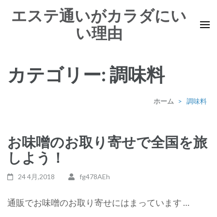
コ
エステ通いがカラダにい
ン
い理由
テ
ン
ツ
カテゴリー: 調味料
へ
ス
キ
ホーム
>
調味料
ッ
プ
お味噌のお取り寄せで全国を旅
(Enter
しよう！
を
押
24 4月,2018
fg478AEh
す)
通販でお味噌のお取り寄せにはまっています …