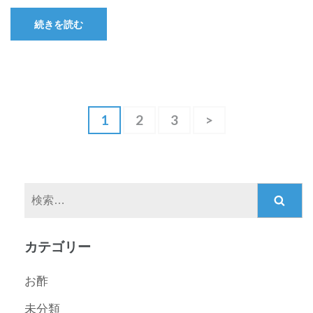
続きを読む
投
固
1
固
2
固
3
>
稿
定
定
定
ペ
ペ
ペ
ナ
ー
ー
ー
ビ
ジ
ジ
ジ
ゲ
検
ー
索:
シ
カテゴリー
ョ
ン
お酢
未分類